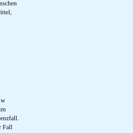
enschen
ttel,
iw
 im
enzfall.
 Fall