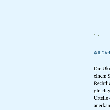
© ILGA-
Die Ukr
einem S
Rechtli
gleichg
Urteile
anerkan