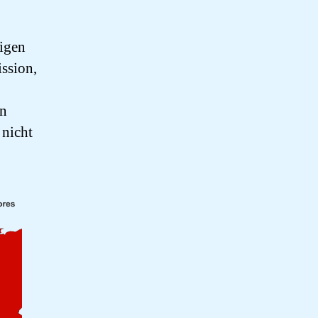
ligen
ssion,
en
 nicht