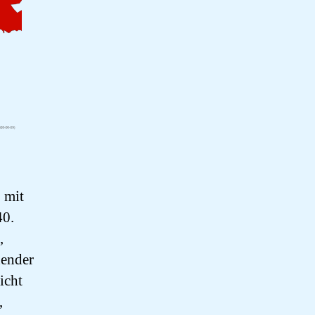
 mit
40.
,
hender
icht
,