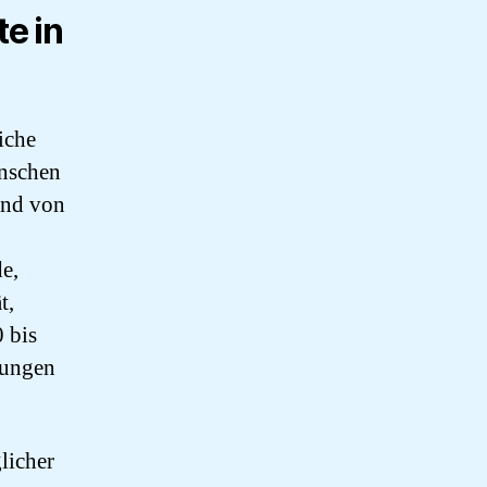
e in
liche
enschen
and von
e,
t,
0 bis
zungen
licher