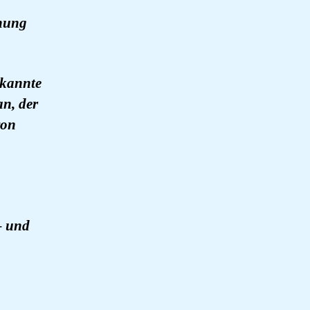
nnung
rkannte
an, der
von
– und