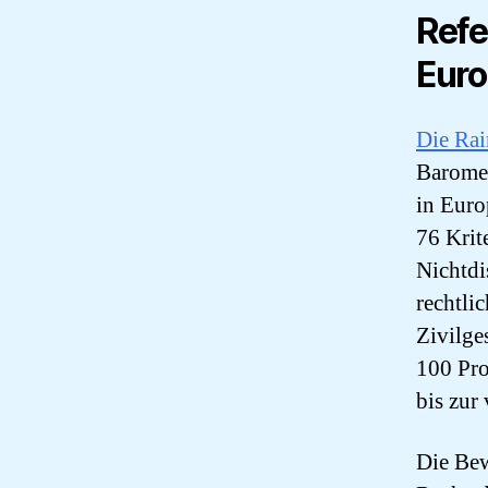
Refe
Eur
Die Ra
Baromet
in Euro
76 Krit
Nichtdi
rechtli
Zivilge
100 Pro
bis zur
Die Bew