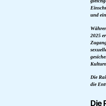
gleichg
Einsch
und ein
Während
2025 er
Zugang
sexuell
gesiche
Kulturm
Die Rai
die Ent
Die 