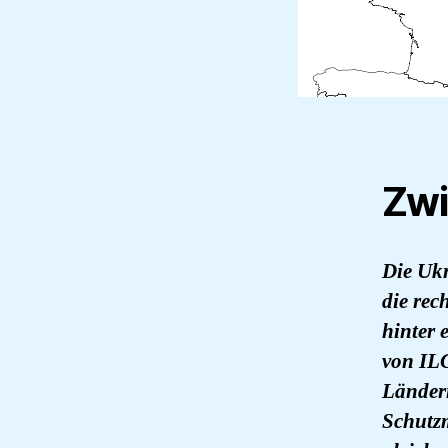
Zwi
Die Ukr
die rec
hinter 
von ILG
Länder
Schutz