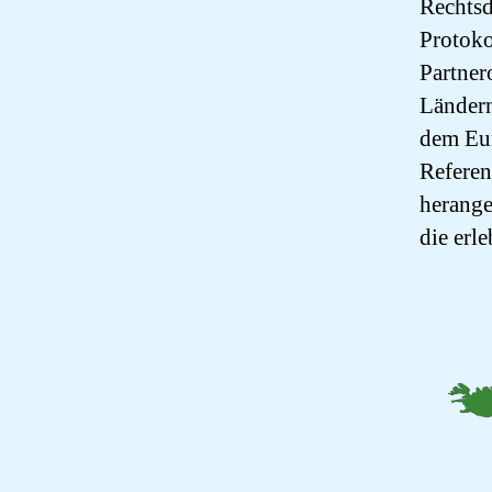
Rechtsd
Protoko
Partner
Ländern
dem Eur
Referen
herange
die erl