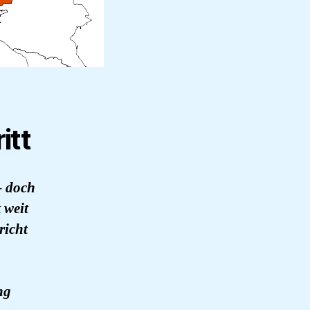
itt
– doch
 weit
richt
ng